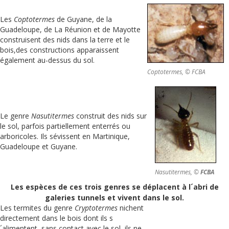
Les
Coptotermes
de Guyane, de la
Guadeloupe, de La Réunion et de Mayotte
construisent des nids dans la terre et le
bois,des constructions apparaissent
également au-dessus du sol.
Coptotermes, © FCBA
Le genre
Nasutitermes
construit des nids sur
le sol, parfois partiellement enterrés ou
arboricoles. Ils sévissent en Martinique,
Guadeloupe et Guyane.
Nasutitermes, ©
FCBA
Les espèces de ces trois genres se déplacent à l´abri de
galeries tunnels et vivent dans le sol.
Les termites du genre
Cryptotermes
nichent
directement dans le bois dont ils s
´alimentent, sans contact avec le sol, ils ne