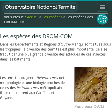
Observatoire National Termite
Toggl
navig
Vous êtes ici :
Accueil
>
Les espèces
> Les espèces des
DROM-COM
Les espèces des DROM-COM
Dans les Départements et Régions d´Outre-Mer qui sont situés sous
les tropiques, la diversité des termites est plus importante. Cela se
traduit par une plus grande diversité des attaques de ces insectes
dans les bâtiments.
Les termites du genre
Heterotermes
ont une
morphologie et une biologie proches de
celles des
Reticulitermes
métropolitains.
Ils se rencontrent aux Caraïbes et en
Guyane.
Heterotermes, © FCBA