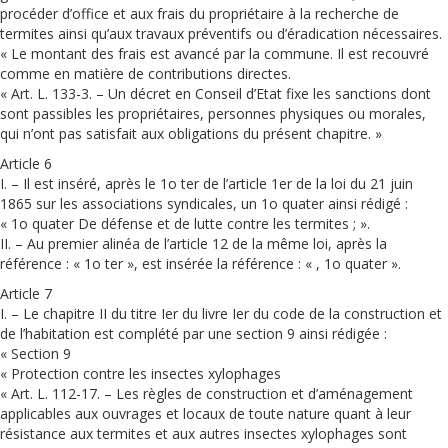
procéder d’office et aux frais du propriétaire à la recherche de
termites ainsi qu’aux travaux préventifs ou d’éradication nécessaires.
« Le montant des frais est avancé par la commune. Il est recouvré
comme en matière de contributions directes.
« Art. L. 133-3. – Un décret en Conseil d’Etat fixe les sanctions dont
sont passibles les propriétaires, personnes physiques ou morales,
qui n’ont pas satisfait aux obligations du présent chapitre. »
Article 6
I. – Il est inséré, après le 1o ter de l’article 1er de la loi du 21 juin
1865 sur les associations syndicales, un 1o quater ainsi rédigé :
« 1o quater De défense et de lutte contre les termites ; ».
II. – Au premier alinéa de l’article 12 de la même loi, après la
référence : « 1o ter », est insérée la référence : « , 1o quater ».
Article 7
I. – Le chapitre II du titre Ier du livre Ier du code de la construction et
de l’habitation est complété par une section 9 ainsi rédigée :
« Section 9
« Protection contre les insectes xylophages
« Art. L. 112-17. – Les règles de construction et d’aménagement
applicables aux ouvrages et locaux de toute nature quant à leur
résistance aux termites et aux autres insectes xylophages sont