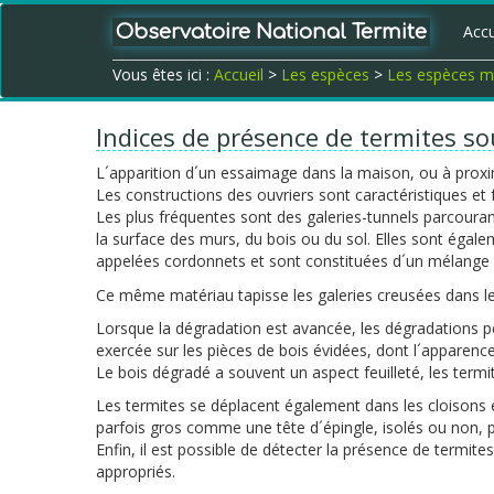
Observatoire National Termite
Accu
Vous êtes ici :
Accueil
>
Les espèces
>
Les espèces mé
Indices de présence de termites so
L´apparition d´un essaimage dans la maison, ou à proxim
Les constructions des ouvriers sont caractéristiques et
Les plus fréquentes sont des galeries-tunnels parcoura
la surface des murs, du bois ou du sol. Elles sont égal
appelées cordonnets et sont constituées d´un mélange d
Ce même matériau tapisse les galeries creusées dans le 
Lorsque la dégradation est avancée, les dégradations p
exercée sur les pièces de bois évidées, dont l´apparenc
Le bois dégradé a souvent un aspect feuilleté, les termi
Les termites se déplacent également dans les cloisons e
parfois gros comme une tête d´épingle, isolés ou non, 
Enfin, il est possible de détecter la présence de termit
appropriés.