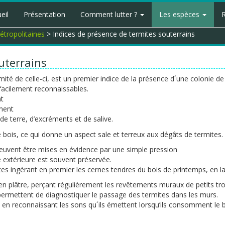
eil
Présentation
Comment lutter ?
Les espèces
tropolitaines
> Indices de présence de termites souterrains
uterrains
ité de celle-ci, est un premier indice de la présence d´une colonie d
 facilement reconnaissables.
nt
ement
e terre, d’excréments et de salive.
bois, ce qui donne un aspect sale et terreux aux dégâts de termites.
euvent être mises en évidence par une simple pression
e extérieure est souvent préservée.
tes ingérant en premier les cernes tendres du bois de printemps, en la
n plâtre, perçant régulièrement les revêtements muraux de petits tro
permettent de diagnostiquer le passage des termites dans les murs.
es en reconnaissant les sons qu´ils émettent lorsqu’ils consomment le b