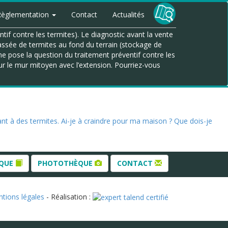
Règlementation
Contact
Actualités
f contre les termites). Le diagnostic avant la vente
assée de termites au fond du terrain (stockage de
 me pose la question du traitement préventif contre les
sur le mur mitoyen avec l’extension. Pourriez-vous
ant à des termites. Ai-je à craindre pour ma maison ? Que dois-je
ÈQUE
PHOTOTHÈQUE
CONTACT
tions légales
- Réalisation :