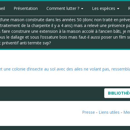
eil
Présentation
Comment lutter ?
Les espèces
une maison construite dans les années 50 (donc non traité en préventi
traitement de la charpente il y a 4 ans) mais a relevé une présence p
 faire construire une extension à la maison accolé à l’ancien bâti, je
ous le dallage et sous l’ossature bois mais faut-il aussi poser un film 
t préventif anti termite svp?
et une colonie d’insecte au sol avec des ailes ne volant pas, ressembl
BIBLIOTH
Presse
-
Liens utiles
-
Men