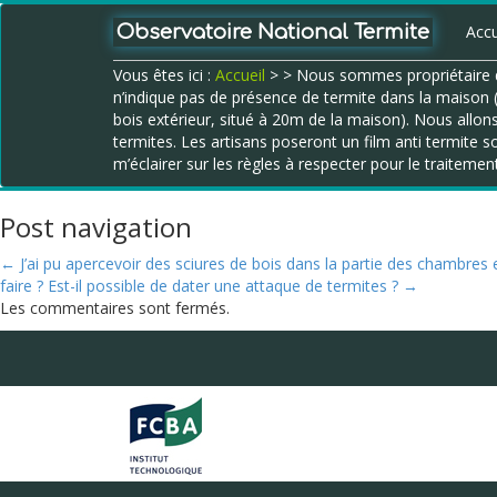
Observatoire National Termite
Accu
Vous êtes ici :
Accueil
>
> Nous sommes propriétaire d’
n’indique pas de présence de termite dans la maison (
bois extérieur, situé à 20m de la maison). Nous allons
termites. Les artisans poseront un film anti termite s
m’éclairer sur les règles à respecter pour le traitemen
Post navigation
←
J’ai pu apercevoir des sciures de bois dans la partie des chambres 
faire ?
Est-il possible de dater une attaque de termites ?
→
Les commentaires sont fermés.