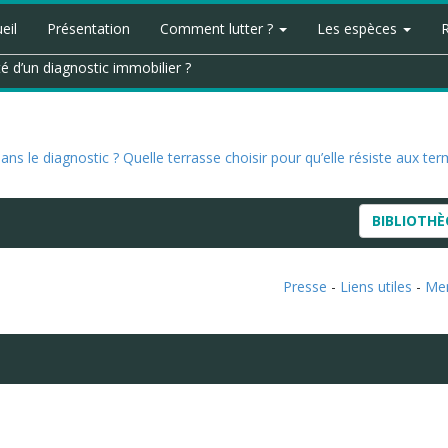
eil
Présentation
Comment lutter ?
Les espèces
té d’un diagnostic immobilier ?
ns le diagnostic ?
Quelle terrasse choisir pour qu’elle résiste aux ter
BIBLIOTH
Presse
-
Liens utiles
-
Men