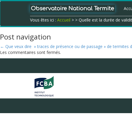
Observatoire National Termite
Accu
Vous êtes ici :
Accueil
>
> Quelle est la durée de validi
Post navigation
←
Que veux dire » traces de présence ou de passage » de termites da
Les commentaires sont fermés.