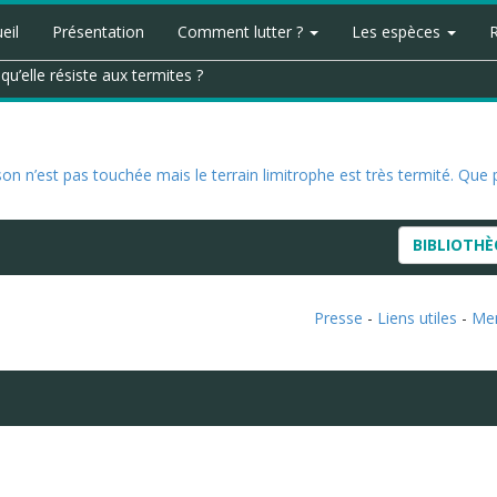
eil
Présentation
Comment lutter ?
Les espèces
qu’elle résiste aux termites ?
n n’est pas touchée mais le terrain limitrophe est très termité. Que
BIBLIOTH
Presse
-
Liens utiles
-
Men