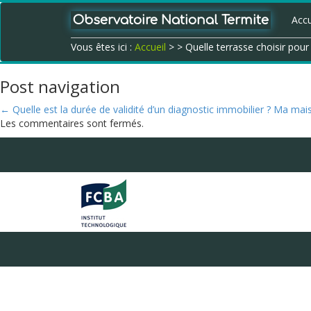
Observatoire National Termite
Accu
Vous êtes ici :
Accueil
>
> Quelle terrasse choisir pour 
Post navigation
←
Quelle est la durée de validité d’un diagnostic immobilier ?
Ma maiso
Les commentaires sont fermés.