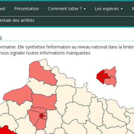
eil
Présentation
Comment lutter ?
Les espèces
ntale des arrêtés
s
formative. Elle synthétise l’information au niveau national dans la lim
de nous signaler toutes informations manquantes.