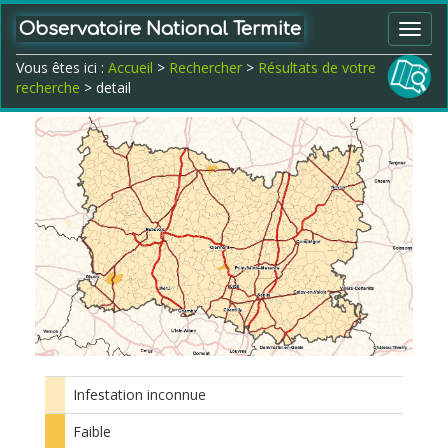
Observatoire National Termite
Toggl
navig
Vous êtes ici :
Accueil
>
Rechercher
>
Résultats de votre
recherche
> detail
Infestation inconnue
Faible