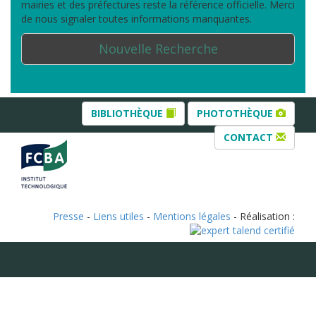
mairies et des préfectures reste la référence officielle. Merci
de nous signaler toutes informations manquantes.
Nouvelle Recherche
BIBLIOTHÈQUE
PHOTOTHÈQUE
CONTACT
Presse
-
Liens utiles
-
Mentions légales
- Réalisation :