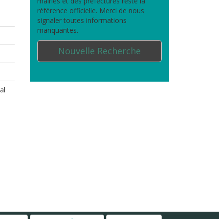
mairies et des préfectures reste la
référence officielle. Merci de nous
signaler toutes informations
manquantes.
Nouvelle Recherche
al