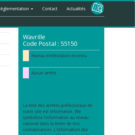
Règlementation
Contact
Actualités
Wavrille
Code Postal : 55150
Niveau d'infestation inconnu
Aucun arrêté
La liste des arrêtés préfectoraux de
notre site est informative. Elle
synthétise l'information au niveau
national dans la limite de nos
connaissances. L'information des