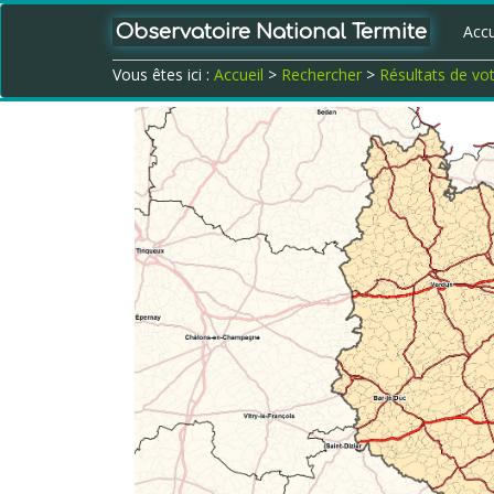
Observatoire National Termite
Accu
Vous êtes ici :
Accueil
>
Rechercher
>
Résultats de vo