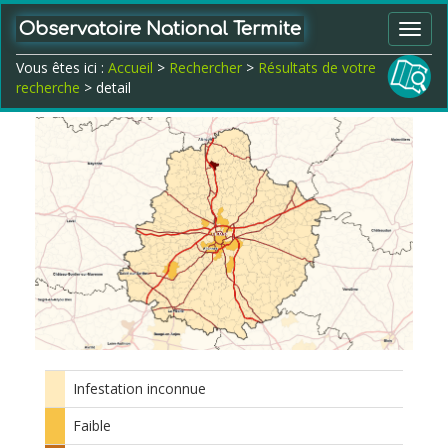
Observatoire National Termite
Toggl
navig
Vous êtes ici :
Accueil
>
Rechercher
>
Résultats de votre
recherche
> detail
Infestation inconnue
Faible