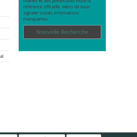
mairies et des préfectures reste la
référence officielle. Merci de nous
signaler toutes informations
manquantes.
Nouvelle Recherche
al