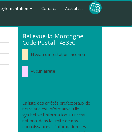
Règlementation
Contact
Actualités
Bellevue-la-Montagne
Code Postal : 43350
Niveau d'infestation inconnu
Aucun arrêté
La liste des arrêtés préfectoraux de
notre site est informative. Elle
synthétise l'information au niveau
national dans la limite de nos
connaissances. L'information des