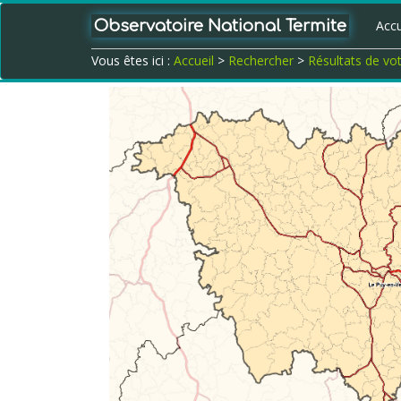
Observatoire National Termite
Accu
Vous êtes ici :
Accueil
>
Rechercher
>
Résultats de vo