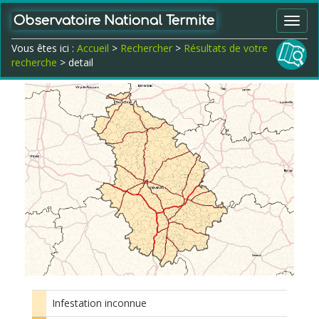
Observatoire National Termite
Toggl
navig
Vous êtes ici :
Accueil
>
Rechercher
>
Résultats de votre
recherche
> detail
Infestation inconnue