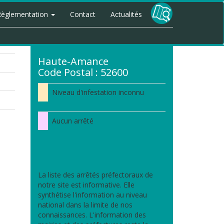
Règlementation
Contact
Actualités
Haute-Amance
Code Postal : 52600
Niveau d'infestation inconnu
Aucun arrêté
La liste des arrêtés préfectoraux de
notre site est informative. Elle
synthétise l'information au niveau
national dans la limite de nos
connaissances. L'information des