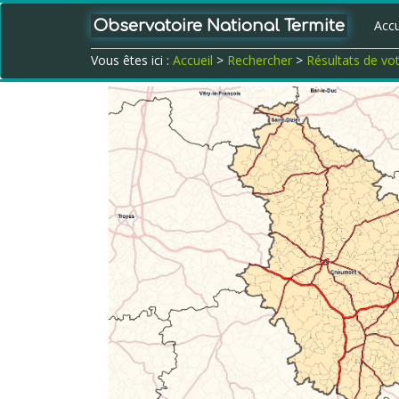
Observatoire National Termite
Accu
Vous êtes ici :
Accueil
>
Rechercher
>
Résultats de vo