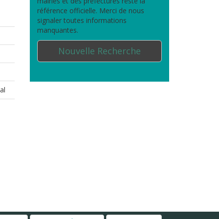
mairies et des préfectures reste la
référence officielle. Merci de nous
signaler toutes informations
manquantes.
Nouvelle Recherche
al