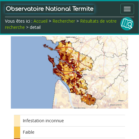
Observatoire National Termite
Toggl
navig
Vous êtes ici :
Accueil
>
Rechercher
>
Résultats de votre
recherche
> detail
Infestation inconnue
Faible