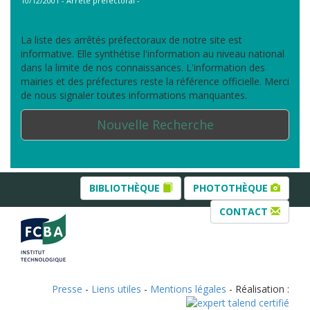
10/12/2001 - Arrêté préfectoral -
La liste des arrêtés préfectoraux de notre site est
informative. Elle synthétise l'information au niveau national
dans la limite de nos connaissances. L'information des
mairies et des préfectures reste la référence officielle. Merci
de nous signaler toutes informations manquantes.
Nouvelle Recherche
BIBLIOTHÈQUE
PHOTOTHÈQUE
CONTACT
Presse
-
Liens utiles
-
Mentions légales
- Réalisation :