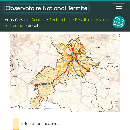
Observatoire National Termite
Toggl
navig
Vous êtes ici :
Accueil
>
Rechercher
>
Résultats de votre
recherche
> detail
Infestation inconnue