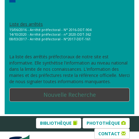
Liste des arrêtés
15/06/2016 - Arrêté préfectoral - N° 2016-DDT-904
14/10/2020 - Arrêté préfectoral - n° 2020-DDT-362
08/03/2017 - Arrêté préfectoral - N°2017-DDT-161
La liste des arrêtés préfectoraux de notre site est
informative. Elle synthétise l'information au niveau national
dans la limite de nos connaissances. L'information des
mairies et des préfectures reste la référence officielle. Merci
de nous signaler toutes informations manquantes.
Nouvelle Recherche
BIBLIOTHÈQUE
PHOTOTHÈQUE
CONTACT