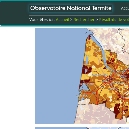
Observatoire National Termite
Accu
Vous êtes ici :
Accueil
>
Rechercher
>
Résultats de vo