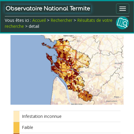
Observatoire National Termite
Toggl
navig
Vous êtes ici :
Accueil
>
Rechercher
>
Résultats de votre
recherche
> detail
Infestation inconnue
Faible