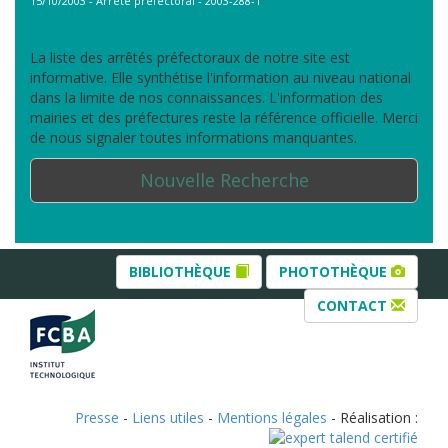
15/10/2003 - Arrêté préfectoral - 2003-288-1
La liste des arrêtés préfectoraux de notre site est
informative. Elle synthétise l'information au niveau national
dans la limite de nos connaissances. L'information des
mairies et des préfectures reste la référence officielle. Merci
de nous signaler toutes informations manquantes.
Nouvelle Recherche
BIBLIOTHÈQUE
PHOTOTHÈQUE
CONTACT
Presse
-
Liens utiles
-
Mentions légales
- Réalisation :