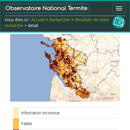
Observatoire National Termite
Toggl
navig
Vous êtes ici :
Accueil
>
Rechercher
>
Résultats de votre
recherche
> detail
Infestation inconnue
Faible