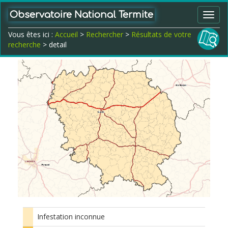
Observatoire National Termite
Toggl
navig
Vous êtes ici :
Accueil
>
Rechercher
>
Résultats de votre
recherche
> detail
Infestation inconnue