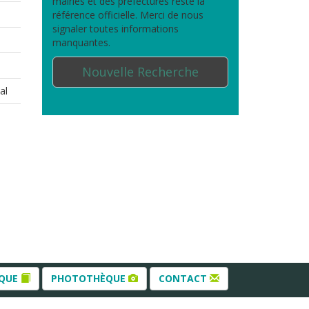
mairies et des préfectures reste la
référence officielle. Merci de nous
signaler toutes informations
manquantes.
Nouvelle Recherche
al
ÈQUE
PHOTOTHÈQUE
CONTACT