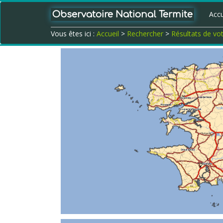
Observatoire National Termite
Accu
Vous êtes ici :
Accueil
>
Rechercher
>
Résultats de vo