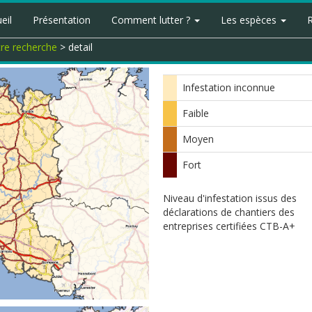
eil
Présentation
Comment lutter ?
Les espèces
tre recherche
> detail
Infestation inconnue
Faible
Moyen
Fort
Niveau d'infestation issus des
déclarations de chantiers des
entreprises certifiées CTB-A+