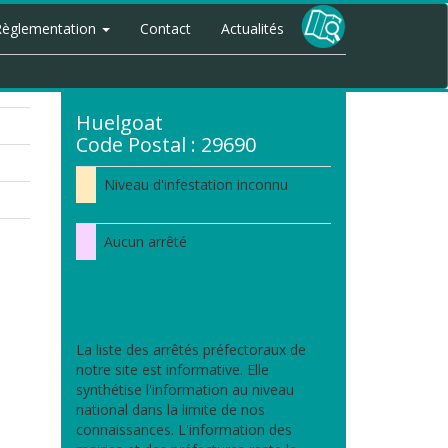
Règlementation
Contact
Actualités
Huelgoat
Code Postal : 29690
Niveau d'infestation inconnu
Aucun arrêté
La liste des arrêtés préfectoraux de
notre site est informative. Elle
synthétise l'information au niveau
national dans la limite de nos
connaissances. L'information des