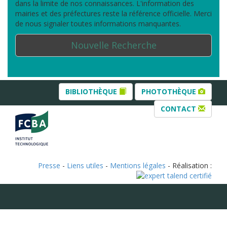
dans la limite de nos connaissances. L'information des
mairies et des préfectures reste la référence officielle. Merci
de nous signaler toutes informations manquantes.
Nouvelle Recherche
BIBLIOTHÈQUE
PHOTOTHÈQUE
CONTACT
Presse
-
Liens utiles
-
Mentions légales
- Réalisation :