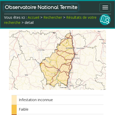
Observatoire National Termite
Toggl
navig
Vous êtes ici :
Accueil
>
Rechercher
>
Résultats de votre
recherche
> detail
Infestation inconnue
Faible