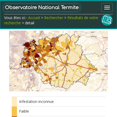
Observatoire National Termite
Toggl
navig
Vous êtes ici :
Accueil
>
Rechercher
>
Résultats de votre
recherche
> detail
Infestation inconnue
Faible