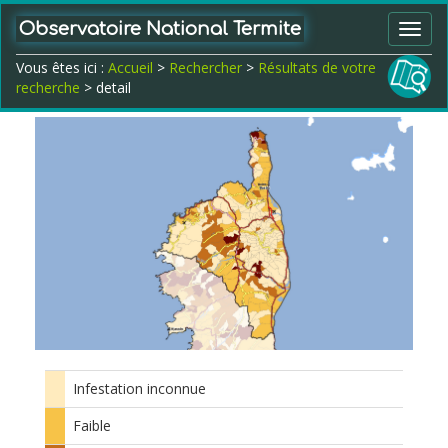
Observatoire National Termite
Toggl
navig
Vous êtes ici :
Accueil
>
Rechercher
>
Résultats de votre
recherche
> detail
Infestation inconnue
Faible