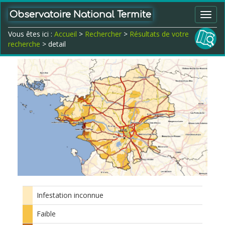
Observatoire National Termite
Toggl
navig
Vous êtes ici :
Accueil
>
Rechercher
>
Résultats de votre
recherche
> detail
Infestation inconnue
Faible