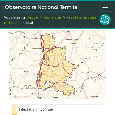
Observatoire National Termite
Toggl
navig
Vous êtes ici :
Accueil
>
Rechercher
>
Résultats de votre
recherche
> detail
Infestation inconnue