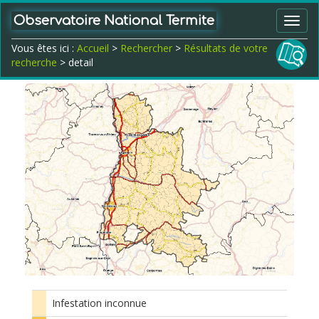
Observatoire National Termite
Toggl
navig
Vous êtes ici :
Accueil
>
Rechercher
>
Résultats de votre
recherche
> detail
Infestation inconnue