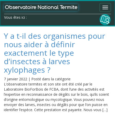
Observatoire National Termite
Toggl
navig
Vous êtes ici :
Y a t-il des organismes pour
nous aider à définir
exactement le type
d’insectes à larves
xylophages ?
7 janvier 2022
|
Posté dans la catégorie
L’observatoire termites et son site ont été créé par le
Laboratoire BioForBois de FCBA, dont l’une des activités est
l’expertise en reconnaissance de dégâts sur le bois, qu’ils soient
d’origine entomologique ou mycologique. Vous pouvez nous
envoyer des larves, insectes ou dégâts pour que l’on puisse en
identifier l’espèce. Cette prestation est payante. Nous vous […]